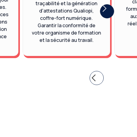
cl
traçabilité et la génération
es.
form
d'attestations Qualiopi,
nces
aux
coffre-fort numérique.
iens
réel
Garantir la conformité de
ion
votre organisme de formation
nce
et la sécurité au travail.
Slide 2 of 5.